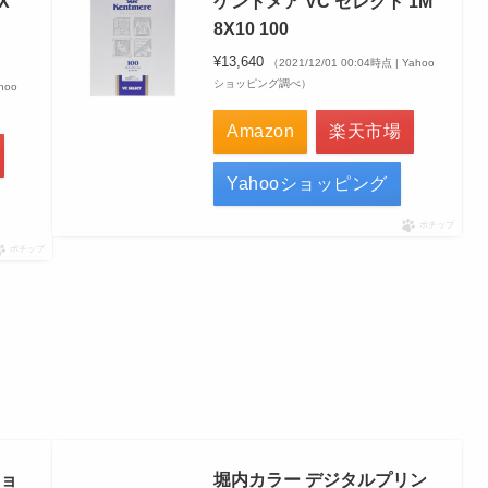
X
ケントメア VC セレクト 1M
8X10 100
¥13,640
（2021/12/01 00:04時点 | Yahoo
ショッピング調べ）
hoo
Amazon
楽天市場
Yahooショッピング
ポチップ
ポチップ
ショ
堀内カラー デジタルプリン