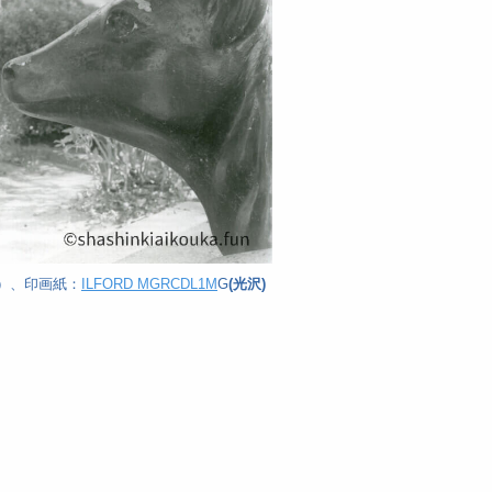
0）、印画紙：
ILFORD MGRCDL1M
G
(光沢)