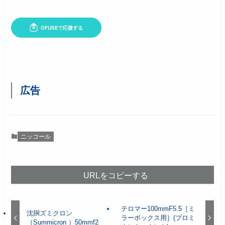
広告
ニッコール
URLをコピーする
テロマー100mmF5.5［ミ
沈胴ズミクロン
ラーボックス用］(プロミ
（Summicron ）50mmf2