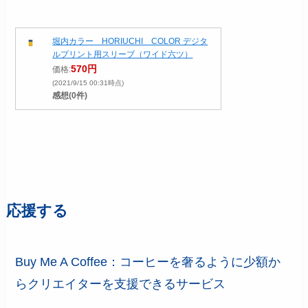
堀内カラー HORIUCHI COLOR デジタ
ルプリント用スリーブ（ワイド六ツ）
570円
価格:
(2021/9/15 00:31時点)
感想(0件)
応援する
Buy Me A Coffee：コーヒーを奢るように少額か
らクリエイターを支援できるサービス