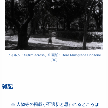
フィルム：fujifilm across、印画紙：Ilford Multigrade Cooltone
(RC)
雑記
※ 人物等の掲載が不適切と思われるところは