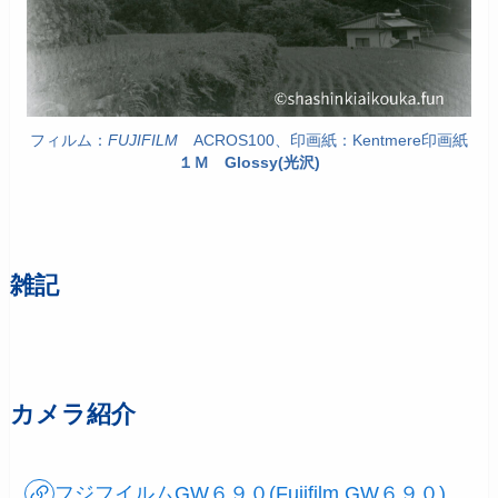
フィルム：
FUJIFILM
ACROS100、印画紙：Kentmere印画紙
１Ｍ Glossy(光沢)
雑記
カメラ紹介
フジフイルムGW６９０(Fujifilm GW６９０)