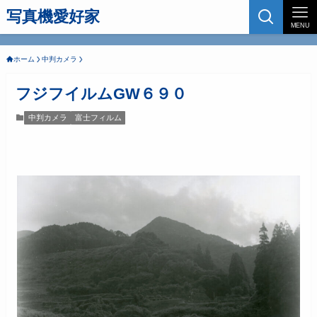
写真機愛好家
MENU
ホーム
中判カメラ
フジフイルムGW６９０
中判カメラ
富士フィルム