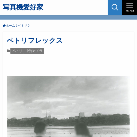
写真機愛好家
MENU
ホーム
ペトリ
ペトリフレックス
ペトリ
中判カメラ