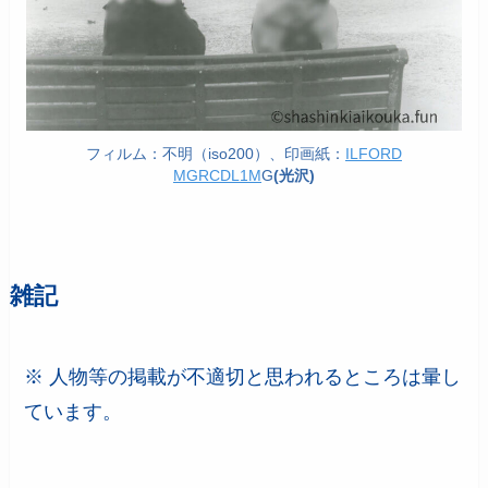
フィルム：不明（iso200）、印画紙：
ILFORD
MGRCDL1M
G
(光沢)
雑記
※ 人物等の掲載が不適切と思われるところは暈し
ています。