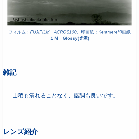
フィルム：
FUJIFILM
ACROS100
、印画紙：Kentmere印画紙
１Ｍ Glossy(光沢)
雑記
山稜も潰れることなく、諧調も良いです。
レンズ紹介