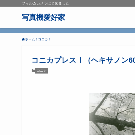
フィルムカメラはじめました
写真機愛好家
ホーム
コニカ
コニカプレスⅠ（ヘキサノン6
コニカ