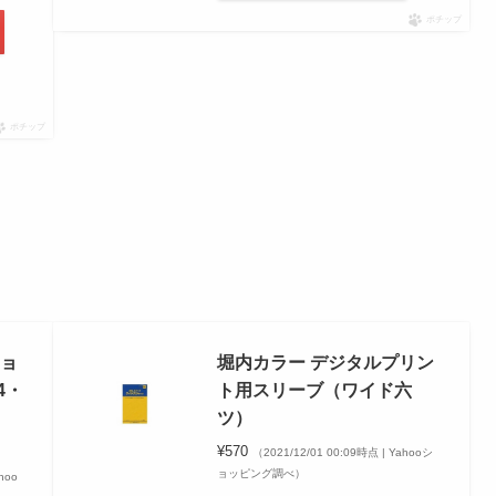
ポチップ
ポチップ
ショ
堀内カラー デジタルプリン
4・
ト用スリーブ（ワイド六
ツ）
¥570
（2021/12/01 00:09時点 | Yahooシ
ョッピング調べ）
hoo