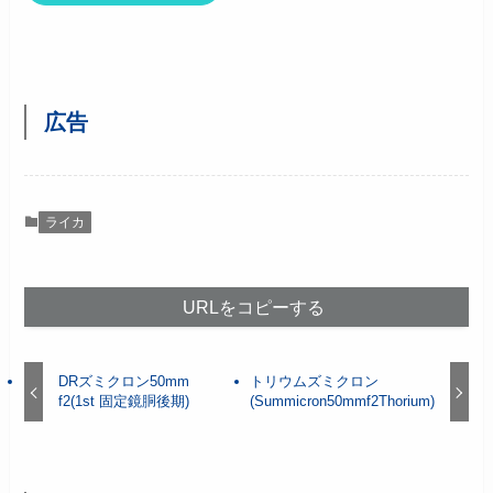
広告
ライカ
URLをコピーする
DRズミクロン50mm
トリウムズミクロン
f2(1st 固定鏡胴後期)
(Summicron50mmf2Thorium)