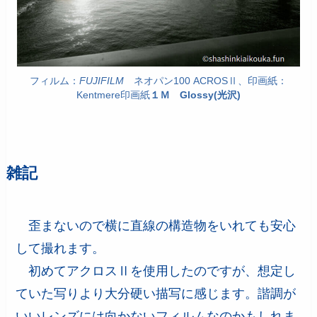
フィルム：
FUJIFILM
ネオパン100 ACROSⅡ、印画紙：
Kentmere印画紙
１Ｍ Glossy(光沢)
雑記
歪まないので横に直線の構造物をいれても安心
して撮れます。
初めてアクロスⅡを使用したのですが、想定し
ていた写りより大分硬い描写に感じます。諧調が
いいレンズには向かないフィルムなのかもしれま