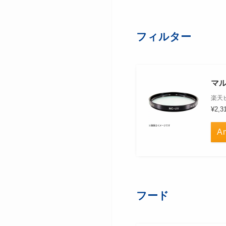
フィルター
マル
楽天
¥2,3
A
フード