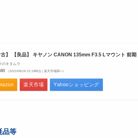
雑記 レンズ紹介 使用感材
非公開: キャノン135mmf3.5(Lマウント)
雑記 レンズ紹介 使用感材
古】 【良品】 キヤノン CANON 135mm F3.5 Lマウント 
ラのキタムラ
480
（2022/08/19 22:19時点 | 楽天市場調べ）
mazon
楽天市場
Yahooショッピング
非公開: キャノン135mmf3.5(Lマウント)
雑記 レンズ紹介 使用感材
耗品等