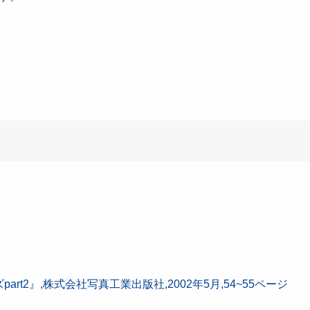
非公開: キャノン135mmf3.5(Lマウント)
雑記 レンズ紹介 使用感材
rt2』,株式会社写真工業出版社,2002年5月,54~55ページ
非公開: キャノン135mmf3.5(Lマウント)