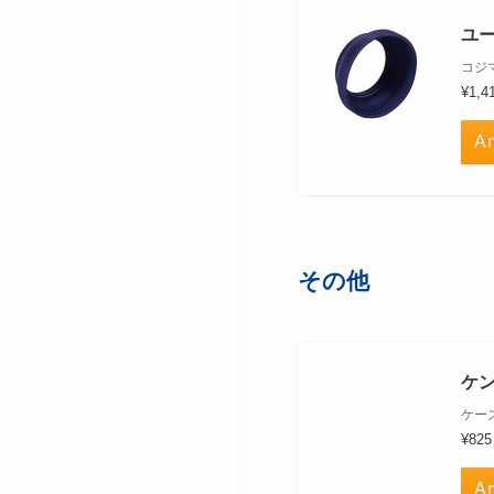
ユー
コジ
¥1,4
A
その他
ケン
ケー
¥82
A