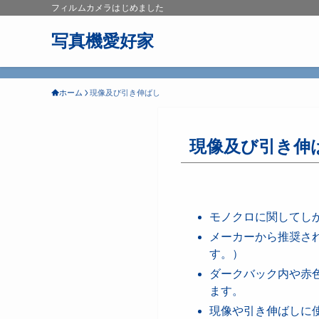
フィルムカメラはじめました
写真機愛好家
ホーム
現像及び引き伸ばし
現像及び引き伸
モノクロに関してし
メーカーから推奨さ
す。）
ダークバック内や赤
ます。
現像や引き伸ばしに