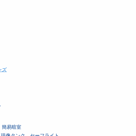
ンズ
ト
・簡易暗室
・現像タンク、セーフライト